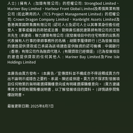
人士) ∣ 擁有人（加鋒有限公司）的控權公司: Strongbod Limited、
Mariner Bay Limited、Harbour Front Global Limited及希慎興業有限
公司 ∣ 如此聘用的人（TCS Project Management Limited）的控權公
司: Crown Dragon Company Limited、Hanbright Assets Limited及
香港興業國際集團有限公司 ∣ 認可人士及認可人士以其專業身份擔任經
營人、董事或僱員的商號或法團：劉榮廣伍振民建築師有限公司的王明
炎先生 ∣ 承建商：聯力建築有限公司 ∣ 就發展項目中的住宅物業的出售而
代表擁有人行事的律師事務所的名稱：胡關李羅律師行 ∣ 已為發展項目
的建造提供貸款或已承諾為該項建造提供融資的認可機構：中國銀行
（香港）有限公司作為融資代理人（有關貸款已經償還）∣ 已為發展項目
的建造提供貸款的任何其他人：Mariner Bay Limited及Pine Isle
Holdings Limited
本廣告由賣方發布。 ∣ 本廣告∕宣傳資料並不構成亦不得詮釋成賣方作
出不論明示或隱含之要約、承諾、陳述或保證。賣方亦不探求對發展項
目任何物業的無明確選擇購樓意向或有明確選擇購樓意向。 ∣ 賣方建議
準買方參閱有關售樓說明書，以了解發展項目的資料。 ∣ 詳情請參閱售
樓說明書。
最後更新日期: 2025年8月7日