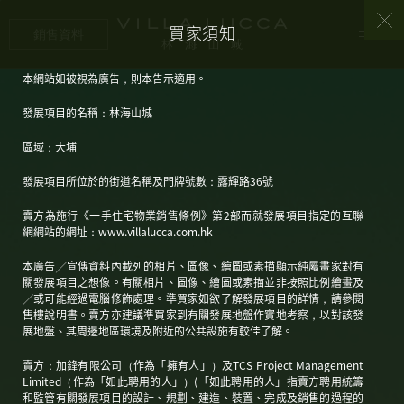
買家須知
銷售資料
本網站如被視為廣告，則本告示適用。
發展項目的名稱：林海山城
區域：大埔
發展項目所位於的街道名稱及門牌號數：露輝路36號
賣方為施行《一手住宅物業銷售條例》第2部而就發展項目指定的互聯
網網站的網址：www.villalucca.com.hk
本廣告╱宣傳資料內載列的相片、圖像、繪圖或素描顯示純屬畫家對有
關發展項目之想像。有關相片、圖像、繪圖或素描並非按照比例繪畫及
╱或可能經過電腦修飾處理。準買家如欲了解發展項目的詳情，請參閱
售樓說明書。賣方亦建議準買家到有關發展地盤作實地考察，以對該發
展地盤、其周邊地區環境及附近的公共設施有較佳了解。
賣方：加鋒有限公司（作為「擁有人」）及TCS Project Management
Limited（作為「如此聘用的人」）(「如此聘用的人」指賣方聘用統籌
和監管有關發展項目的設計、規劃、建造、裝置、完成及銷售的過程的